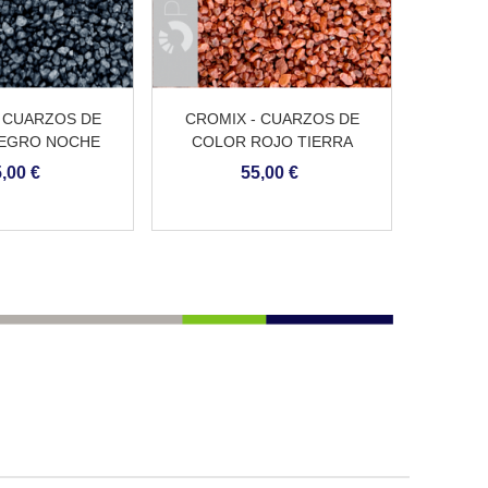
 CUARZOS DE
CROMIX - CUARZOS DE
CROM
EGRO NOCHE
COLOR ROJO TIERRA
COLOR
,00 €
55,00 €