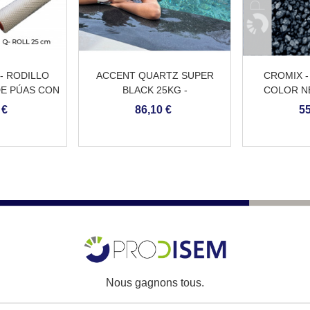
- RODILLO
ACCENT QUARTZ SUPER
CROMIX -
E PÚAS CON
BLACK 25KG -
COLOR N
GO
REVESTIMIENTO CONTINUO
 €
86,10 €
55
DE PISCINA
Nous gagnons tous.