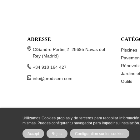
ADRESSE
CATÉG
C/Sandro Pertini,2 28695 Navas del
Piscines
Rey (Madrid)
Pavemen
Rénovatio
+34 918 164 427
Jardins e
info@prodisem.com
Outils
Utilizamos Cookies propias y de terceros para recopilar información
mismas. Puedes configurar tu navegador para impedir su instalación.
Accept
Reject
Configuration sur les cookies