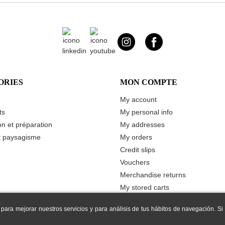
ORIES
MON COMPTE
My account
ts
My personal info
n et préparation
My addresses
t paysagisme
My orders
Credit slips
Vouchers
Merchandise returns
My stored carts
Ma liste de souhaits
 para mejorar nuestros servicios y para análisis de tus hábitos de navegación. S