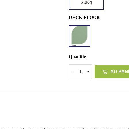
20Kg
DECK FLOOR
DF
MOSS
Quantité
AU PAN
-
+