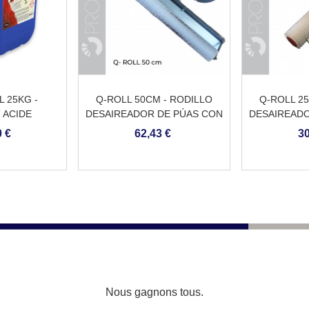
 25KG -
Q-ROLL 50CM - RODILLO
Q-ROLL 2
 ACIDE
DESAIREADOR DE PÚAS CON
DESAIREADO
PROTECCIÓN
M
 €
62,43 €
30
ANTISALPICADURAS Y
ADAPTADOR PARA PÉRTIGA
Nous gagnons tous.