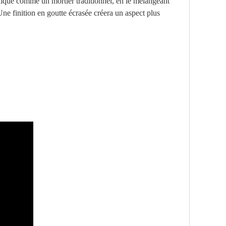
plique comme un mortier traditionnel, en le mélangeant
ne finition en goutte écrasée créera un aspect plus