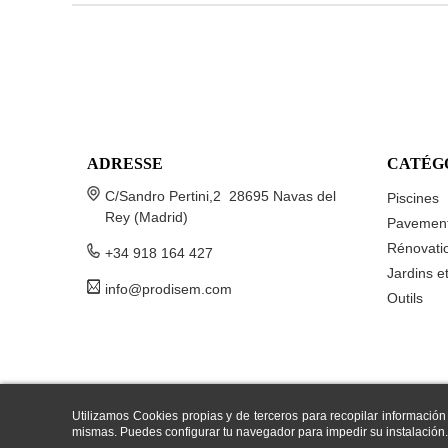
ADRESSE
CATÉG
C/Sandro Pertini,2 28695 Navas del
Piscines
Rey (Madrid)
Pavemen
Rénovatio
+34 918 164 427
Jardins e
info@prodisem.com
Outils
Utilizamos Cookies propias y de terceros para recopilar información
mismas. Puedes configurar tu navegador para impedir su instalación.