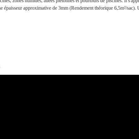
ines, zones humides, allées piétonnes et pourtours de piscines. Il s'ap
d'une épaisseur approximative de 3mm (Rendement théorique 6,5m²/sac). U
s