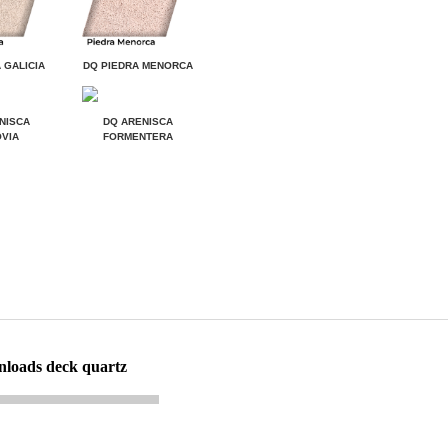
 GALICIA
DQ PIEDRA MENORCA
NISCA
DQ ARENISCA
VIA
FORMENTERA
nloads deck quartz