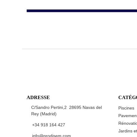
ADRESSE
CATÉG
C/Sandro Pertini,2 28695 Navas del
Piscines
Rey (Madrid)
Pavemen
Rénovatio
+34 918 164 427
Jardins e
info@prodisem.com