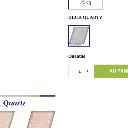
25Kg
DECK QUARTZ
DQ
PIEDRA
MADRID
Quantité
AU PAN
-
+
k Quartz