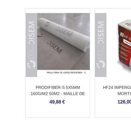
PRODIFIBER-S 5X5MM
HF24 IMPERGR
160G/M2 50M2 - MAILLE DE
MORT
FIBRE DE VERRE ANTI-
D'IMPERMEABIL
49,88 €
126,00
ALCALINS POUR LES
COUCHE D'ACCR
MORTIERS DE CIMENT
DE CIM