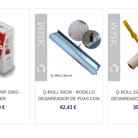
IP 20KG -
Q-ROLL 50CM - RODILLO
Q-ROLL 2
IER
DESAIREADOR DE PÚAS CON
DESAIREADO
ISATION ET
PROTECCIÓN
M
 €
62,43 €
30
OCHE A BASE
ANTISALPICADURAS Y
ENT
ADAPTADOR PARA PÉRTIGA