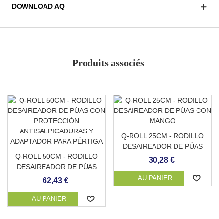
DOWNLOAD AQ
truelle, et le lendemain elle est nettoyée avec un
décapant pour rehausser le quartz coloré.
Antidérapant grade 3/3
Empêche l'accumulation de matière organique
Solide et durable
Produits associés
Doux et agréable au toucher
Faible absorption
Couleur
Résistant aux taches
Adaptable à n'importe quelle surface
Q-ROLL 25CM - RODILLO
DESAIREADOR DE PÚAS
Q-ROLL 50CM - RODILLO
CON MANGO
30,28 €
DESAIREADOR DE PÚAS
CON PROTECCIÓN
AU PANIER
62,43 €
ANTISALPICADURAS Y
ADAPTADOR PARA
AU PANIER
PÉRTIGA