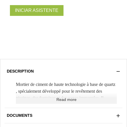
INICIAR ASISTENTE
DESCRIPTION
Mortier de ciment de haute technologie à base de quartz
, spécialement développé pour le revêtement des
piscines, des fontaines et des zones immergées. Il
Read more
s'applique comme un mortier traditionnel, en le
mélangeant uniquement avec de l'eau. Il s'étale à la
DOCUMENTS
truelle, sur une épaisseur de 1cm (
Rendement
théorique 1,5m²/sac
). Une finition lisse est réalisée à la