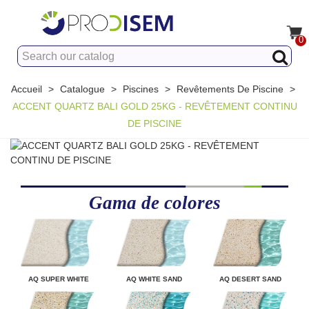
0
Accueil
>
Catalogue
>
Piscines
>
Revêtements De Piscine
>
ACCENT QUARTZ BALI GOLD 25KG - REVÊTEMENT CONTINU
DE PISCINE
Gama de colores
AQ SUPER WHITE
AQ WHITE SAND
AQ DESERT SAND