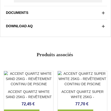
s'applique comme un mortier traditionnel, en le
mélangeant uniquement avec de l'eau. Il s'étale à la
DOCUMENTS
truelle, sur une épaisseur de 1cm (
Rendement
théorique 1,5m²/sac
). Une finition lisse est réalisée à la
DOWNLOAD AQ
truelle, et le lendemain elle est nettoyée avec un
décapant pour rehausser le quartz coloré.
Antidérapant grade 3/3
Empêche l'accumulation de matière organique
Solide et durable
Produits associés
Doux et agréable au toucher
Faible absorption
Couleur
Résistant aux taches
Adaptable à n'importe quelle surface
ACCENT QUARTZ WHITE
ACCENT QUARTZ SUPER
SAND 25KG - REVÊTEMENT
WHITE 25KG -
CONTINU DE PISCINE
REVÊTEMENT CONTINU DE
72,45 €
77,70 €
PISCINE