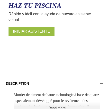
HAZ TU PISCINA
Rápido y fácil con la ayuda de nuestro asistente
virtual
INICIAR ASISTENTE
DESCRIPTION
Mortier de ciment de haute technologie à base de quartz
, spécialement développé pour le revêtement des
piscines, des fontaines et des zones immergées. Il
Read more