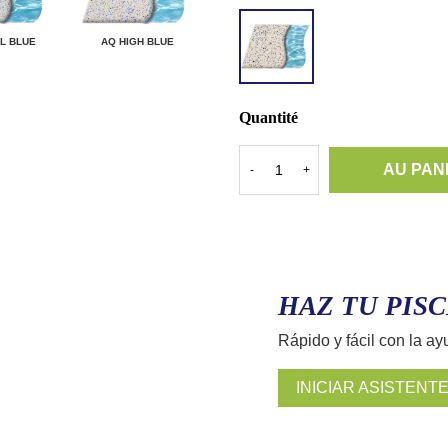
ACCENT
QUARTZ
L BLUE
AQ HIGH BLUE
GRANITO
Quantité
AU PAN
-
+
HAZ TU PISC
Rápido y fácil con la ay
INICIAR ASISTENT