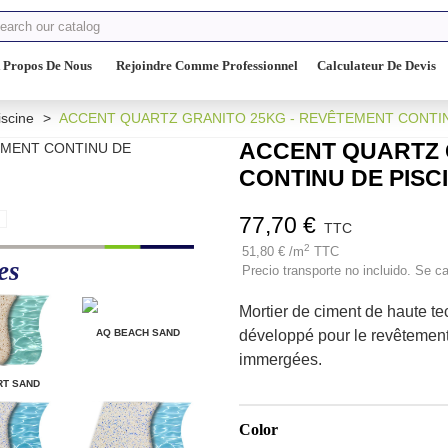
 Propos De Nous
Rejoindre Comme Professionnel
Calculateur De Devis
scine
>
ACCENT QUARTZ GRANITO 25KG - REVÊTEMENT CONTIN
ACCENT QUARTZ 
CONTINU DE PISC
77,70 €
TTC
2
51,80 € /m
TTC
es
Precio transporte no incluido. Se ca
Mortier de ciment de haute te
AQ BEACH SAND
développé pour le revêtement
immergées.
RT SAND
Color