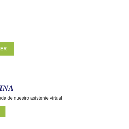
IER
INA
uda de nuestro asistente virtual
E