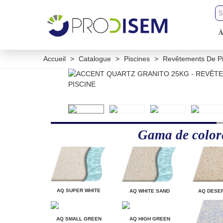
À
Accueil
>
Catalogue
>
Piscines
>
Revêtements De Pi
Gama de color
AQ SUPER WHITE
AQ WHITE SAND
AQ DESE
AQ SMALL GREEN
AQ HIGH GREEN