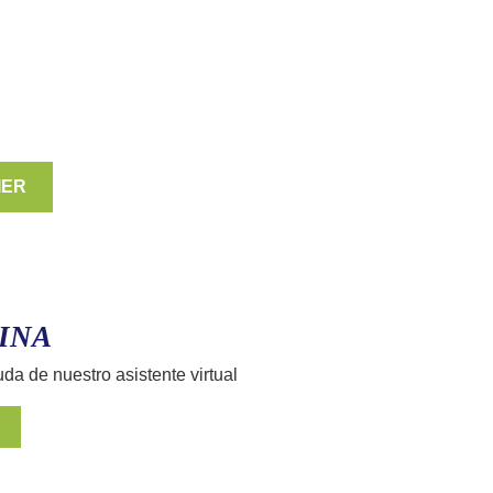
IER
INA
uda de nuestro asistente virtual
E