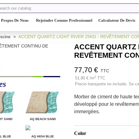
 Propos De Nous
Rejoindre Comme Professionnel
Calculateur De Devis
scine
>
ACCENT QUARTZ LIGHT RIVER 25KG - REVÊTEMENT CON
ACCENT QUARTZ L
REVÊTEMENT CONT
77,70 €
TTC
2
51,80 € /m
TTC
es
Precio transporte no incluido. Se ca
Mortier de ciment de haute te
développé pour le revêtement
immergées.
RT SAND
AQ BEACH SAND
Color
L BLUE
AQ HIGH BLUE