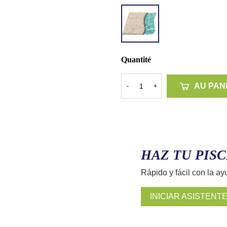
ACCENT
QUARTZ
LIGHT
RIVER
Quantité
AU PAN
-
+
HAZ TU PISC
Rápido y fácil con la ay
INICIAR ASISTENT