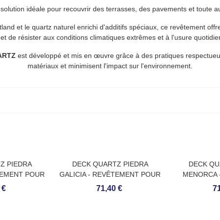
 solution idéale pour recouvrir des terrasses, des pavements et toute au
nd et le quartz naturel enrichi d'additifs spéciaux, ce revêtement off
et de résister aux conditions climatiques extrêmes et à l'usure quotidi
ARTZ
est développé et mis en œuvre grâce à des pratiques respectueuse
matériaux et minimisent l'impact sur l'environnement.
Z PIEDRA
DECK QUARTZ PIEDRA
DECK QU
TEMENT POUR
GALICIA - REVÊTEMENT POUR
MENORCA 
RIEURS
SOLS EXTÉRIEURS
POUR SOL
 €
71,40 €
71