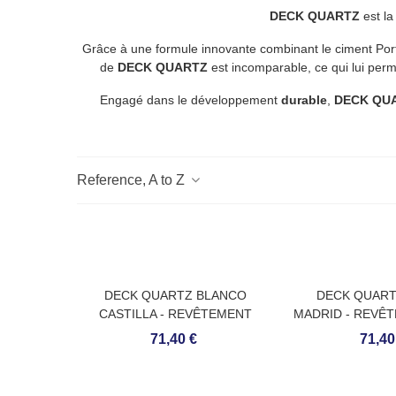
DECK QUARTZ
est la
Grâce à une formule innovante combinant le ciment Portla
de
DECK QUARTZ
est incomparable, ce qui lui perm
Engagé dans le développement
durable
,
DECK QU
Reference, A to Z
DECK QUARTZ BLANCO
DECK QUART
CASTILLA - REVÊTEMENT
MADRID - REVÊ
POUR SOLS EXTÉRIEURS
SOLS EXTÉ
71,40 €
71,40