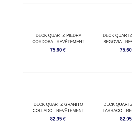
DECK QUARTZ PIEDRA
DECK QUARTZ
CORDOBA - REVÊTEMENT
SEGOVIA - R
POUR SOLS EXTÉRIEURS
POUR SOLS E
75,60 €
75,60
DECK QUARTZ GRANITO
DECK QUART
COLLADO - REVÊTEMENT
TARRACO - R
POUR SOLS EXTÉRIEURS
POUR SOLS E
82,95 €
82,95