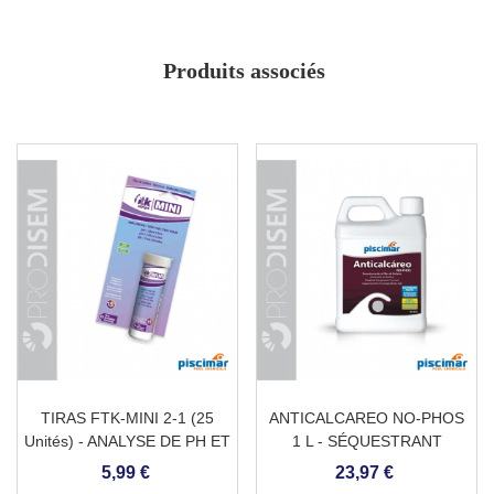
Spécial pour le Fer, le Manganèse et le Cobalt
Évite les taches d'oxydation
Produits associés
Tous types de surfaces
Stable et de longue durée
TIRAS FTK-MINI 2-1 (25
ANTICALCAREO NO-PHOS
Unités) - ANALYSE DE PH ET
1 L - SÉQUESTRANT
DE CHLORE POUR
5,99 €
23,97 €
PISCINES