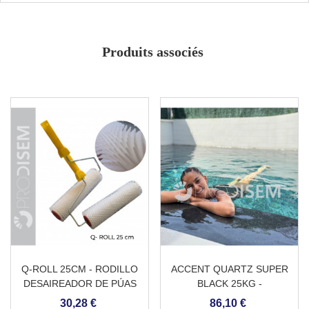
Transparent et facile à appliquer
Haute performance
Protection pour pierres et mortiers
caractère intumescent
Produits associés
Effet mouillé
Pigmentable pour la thématisation
Q-ROLL 25CM - RODILLO
ACCENT QUARTZ SUPER
DESAIREADOR DE PÚAS
BLACK 25KG -
CON MANGO
REVESTIMIENTO
30,28 €
86,10 €