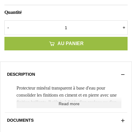
Quantité
-
+
AU PANIER
DESCRIPTION
Protecteur minéral transparent à base d'eau pour
consolider les finitions en ciment et en pierre avec une
finition brillante. Il s'étale à l'aide d'un rouleau ou d'un
Read more
pinceau sur pierre naturelle, mortier et béton
(Rendement théorique 100m²/pot de 25kg). Il peut être
DOCUMENTS
pigmenté pour peindre des thèmes.