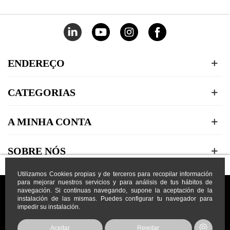
ENDEREÇO
CATEGORIAS
A MINHA CONTA
SOBRE NÓS
Utilizamos Cookies propias y de terceros para recopilar información
para mejorar nuestros servicios y para análisis de tus hábitos de
navegación. Si continuas navegando, supone la aceptación de la
instalación de las mismas. Puedes configurar tu navegador para
impedir su instalación.
Prodisem LDA
2026
© Todos os direitos reservados
Aceitar
Rejeitar