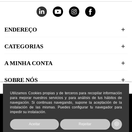
ENDEREÇO
CATEGORIAS
A MINHA CONTA
SOBRE NÓS
Utilizamos Cookies propias y de terceros para recopilar información
para mejorar nuestros servicios y para análisis de tus hábitos de
navegación. Si continuas navegando, supone la aceptación de la
instalación de las mismas. Puedes configurar tu navegador para
impedir su instalación.
Prodisem LDA
2026
© Todos os direitos reservados
Aceitar
Rejeitar