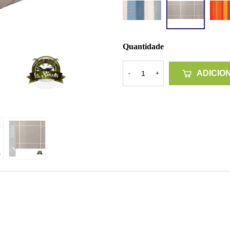
Salt
Quantidade
ADICIO
-
+