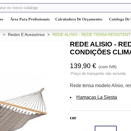
os
Área Para Profissionais
Calculadora De Orçamentos
Catálogo De 
o
>
Redes E Acessórios
>
REDE ALISIO - REDE TENSA RESISTEN
REDE ALISIO - R
CONDIÇÕES CLIM
139,90 €
(com IVA)
Preço do transporte não incluído.
Rede tensa modelo Alisio, res
Hamacas La Siesta
cor
Sea
Touca
Almond