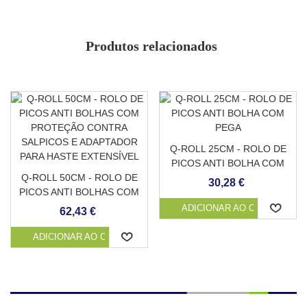
Admite trânsito rodado
Fácil aplicação
Durável e resistente
Produtos relacionados
Resiste à abrasão
Limpeza e manutenção fáceis
Antiderrapante
Baixa absorção de temperatura
evita a acumulação de matéria orgânica.
Q-ROLL 25CM - ROLO DE
PICOS ANTI BOLHA COM
Q-ROLL 50CM - ROLO DE
PEGA
30,28 €
PICOS ANTI BOLHAS COM
PROTEÇÃO CONTRA
ADICIONAR AO CARRINHO
62,43 €
SALPICOS E ADAPTADOR
PARA HASTE EXTENSÍVEL
ADICIONAR AO CARRINHO