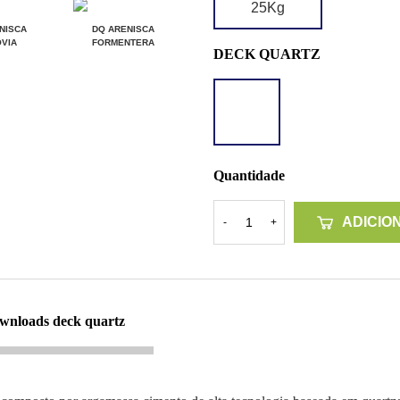
25Kg
NISCA
DQ ARENISCA
VIA
FORMENTERA
DECK QUARTZ
DQ
GRANITO
TARRACO
Quantidade
ADICIO
-
+
ownloads deck quartz