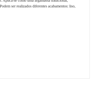
o. Aplica-se como uma argamassa tradicional,
odem ser realizados diferentes acabamentos: liso,