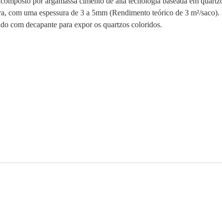
 composto por argamassa cimento de alta tecnologia baseada em quartz
a, com uma espessura de 3 a 5mm (Rendimento teórico de 3 m²/saco). P
ado com decapante para expor os quartzos coloridos.