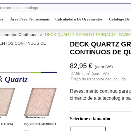
os
Área Para Profissionais
Calculadora De Orçamentos
Catálogo De 
stimentos Contínuos
>
DECK QUARTZ GRANITO TARRACO - PAVI
DECK QUARTZ GR
CONTÍNUOS DE Q
82,95 €
(com IVA)
2
27,65 € /m
(com IVA)
k Quartz
Preço do transporte não incluído.
Revestimento contínuo para 
cimento de alta tecnologia b
Selecione o tamanho
 GALICIA
DQ PIEDRA MENORCA