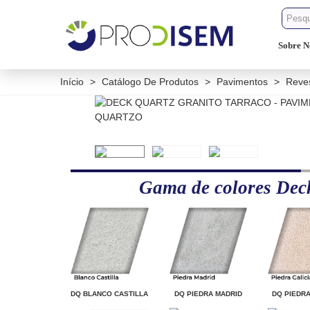
Sobre N
Início
>
Catálogo De Produtos
>
Pavimentos
>
Reve
Gama de colores Dec
DQ BLANCO CASTILLA
DQ PIEDRA MADRID
DQ PIEDRA