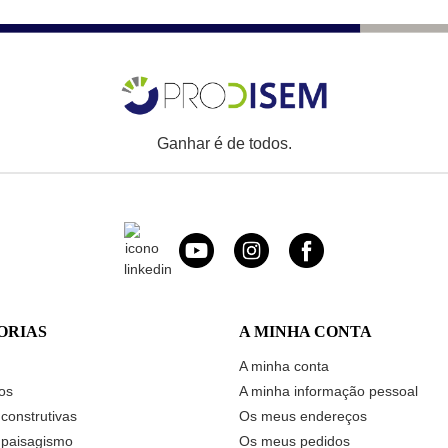
Ganhar é de todos.
ORIAS
A MINHA CONTA
A minha conta
os
A minha informação pessoal
construtivas
Os meus endereços
 paisagismo
Os meus pedidos