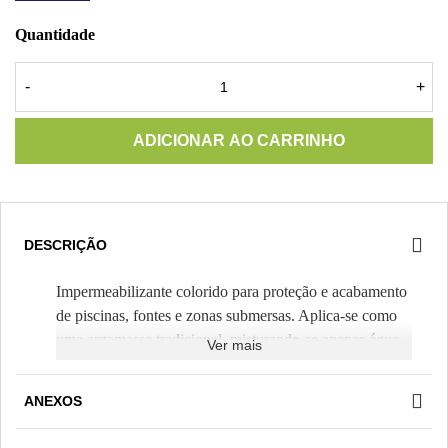
Quantidade
-
+
ADICIONAR AO CARRINHO
DESCRIÇÃO
Impermeabilizante colorido para proteção e acabamento
de piscinas, fontes e zonas submersas. Aplica-se como
uma argamassa tradicional, misturando-se apenas água.
Ver mais
Estende-se com palustra, numa espessura de 3 a 5 mm
(Rendimento teórico 3,75 m²/saco). Com um
ANEXOS
acabamento liso, permitirá um uso e manutenção mais
cómodo da instalação.