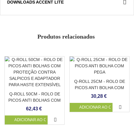
DOWNLOADS ACCENT LITE
Impermeabiliza e protege
Antiderrapante
Evita acumulação de matéria orgânica
Alta resistência química
Fácil e rápida execução com espessura de 3 a 5mm
Produtos relacionados
Apto para obra nova e reabilitação
Alta aderência em múltiplos tipos de suporte
Compatível com aplicação posterior de produtos
cimentícios ou cerâmicas
Fino e flexível
Q-ROLL 25CM - ROLO DE
PICOS ANTI BOLHA COM
Q-ROLL 50CM - ROLO DE
PEGA
30,28 €
PICOS ANTI BOLHAS COM
PROTEÇÃO CONTRA
ADICIONAR AO CARRINHO
62,43 €
SALPICOS E ADAPTADOR
PARA HASTE EXTENSÍVEL
ADICIONAR AO CARRINHO