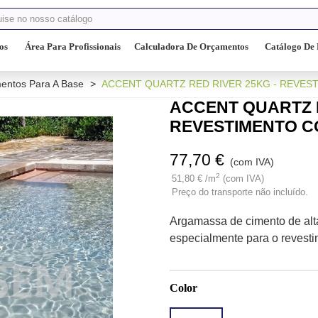
os
Área Para Profissionais
Calculadora De Orçamentos
Catálogo De 
entos Para A Base
>
ACCENT QUARTZ RED RIVER 25KG - REVES
ACCENT QUARTZ R
REVESTIMENTO C
77,70 €
(com IVA)
2
51,80 € /m
(com IVA)
Preço do transporte não incluído.
Argamassa de cimento de alta
especialmente para o revesti
Color
ACCENT