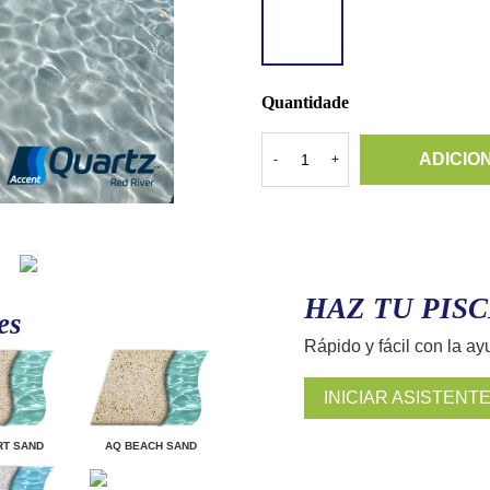
QUARTZ
RED
RIVER
Quantidade
ADICIO
-
+
HAZ TU PISC
es
Rápido y fácil con la ay
INICIAR ASISTENT
RT SAND
AQ BEACH SAND