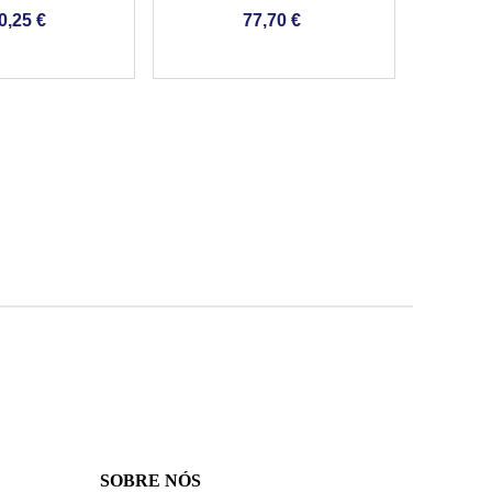
PARA PISCINAS
CONTÍNUO PARA PISCINAS
REVEST
0,25 €
77,70 €
P
SOBRE NÓS