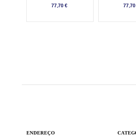
CONTÍNUO PARA PISCINAS
CONTÍNUO PAR
77,70 €
77,70
ENDEREÇO
CATEG