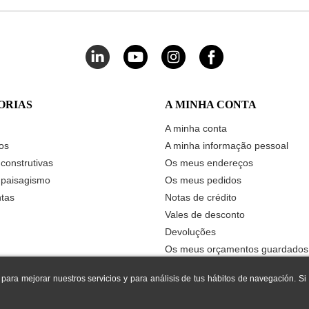
ORIAS
A MINHA CONTA
A minha conta
os
A minha informação pessoal
construtivas
Os meus endereços
 paisagismo
Os meus pedidos
tas
Notas de crédito
Vales de desconto
Devoluções
Os meus orçamentos guardados
Os meus artigos favoritos
 para mejorar nuestros servicios y para análisis de tus hábitos de navegación. S