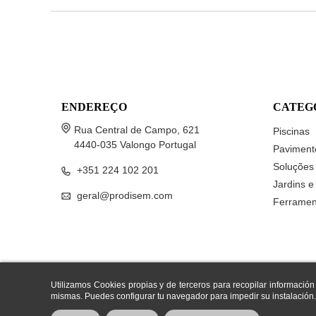
ENDEREÇO
CATEG
Rua Central de Campo, 621
Piscinas
4440-035 Valongo Portugal
Paviment
Soluções 
+351 224 102 201
Jardins e
geral@prodisem.com
Ferramen
Utilizamos Cookies propias y de terceros para recopilar información
mismas. Puedes configurar tu navegador para impedir su instalación.