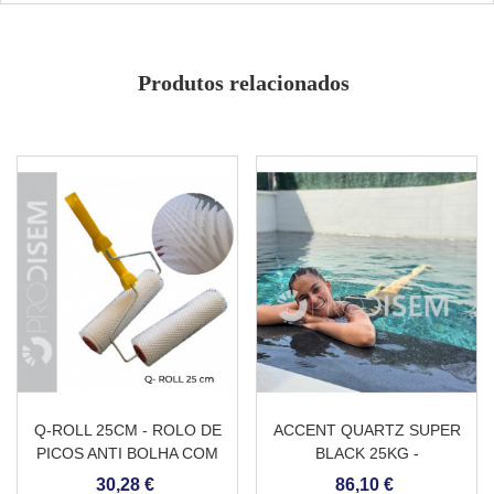
Transparente e de fácil aplicação
Elevado rendimento
Proteção para pedras e rebocos
Características intumescentes
Produtos relacionados
Efeito molhado
Pigmentável para tematização.
Q-ROLL 25CM - ROLO DE
ACCENT QUARTZ SUPER
PICOS ANTI BOLHA COM
BLACK 25KG -
PEGA
REVESTIMENTO
30,28 €
86,10 €