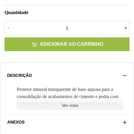
Quantidade
-
+
ADICIONAR AO CARRINHO
DESCRIÇÃO
Protetor mineral transparente de base aquosa para a
consolidação de acabamentos de cimento e pedra com
acabamento brilhante. Estende-se com rolo ou pincel
Ver mais
sobre pedra natural, argamassas e betão (Rendimento
teórico 100 m²/bidão 25kg). Pode ser pigmentado para
ANEXOS
pinturas de tematização.