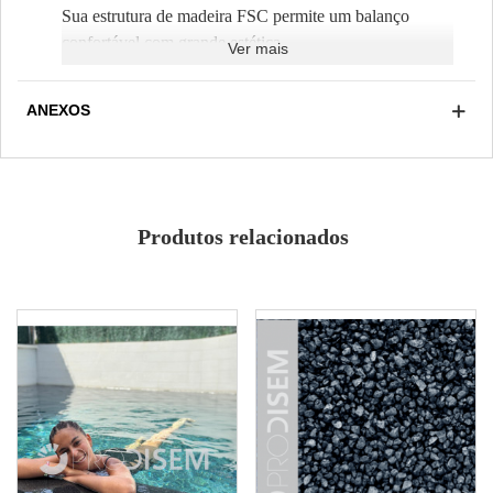
Sua estrutura de madeira FSC permite um balanço
confortável com grande estética.
Ver mais
Montagem fácil
Madeira resistente FSC
ANEXOS
Produtos relacionados