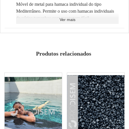
Móvel de metal para hamaca individual do tipo
Mediterrâneo. Permite o uso com hamacas individuais
de vários tamanhos com montagem fácil.
Ver mais
Montagem fácil
Metálico
Produtos relacionados