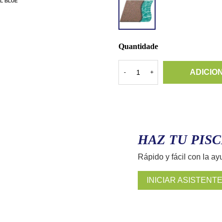
L BLUE
TERRA
GOLD
Quantidade
ADICIO
-
+
HAZ TU PISC
Rápido y fácil con la ay
INICIAR ASISTENT