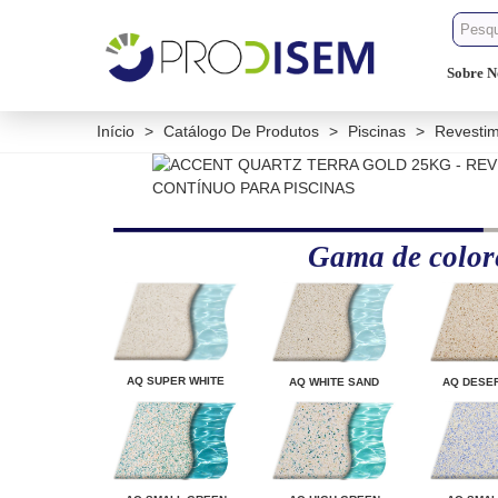
Sobre N
Início
>
Catálogo De Produtos
>
Piscinas
>
Revestim
Gama de color
AQ SUPER WHITE
AQ WHITE SAND
AQ DESE