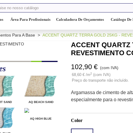
os
Área Para Profissionais
Calculadora De Orçamentos
Catálogo De 
entos Para A Base
>
ACCENT QUARTZ TERRA GOLD 25KG - REVE
ACCENT QUARTZ 
REVESTIMENTO C
102,90 €
es
(com IVA)
2
68,60 € /m
(com IVA)
Preço do transporte não incluído.
Argamassa de cimento de alta
especialmente para o revesti
RT SAND
AQ BEACH SAND
AQ HIGH BLUE
Color
AQ