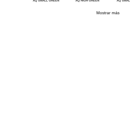
AQ SMALL GREEN
AQ HIGH GREEN
AQ SMAL
Mostrar más