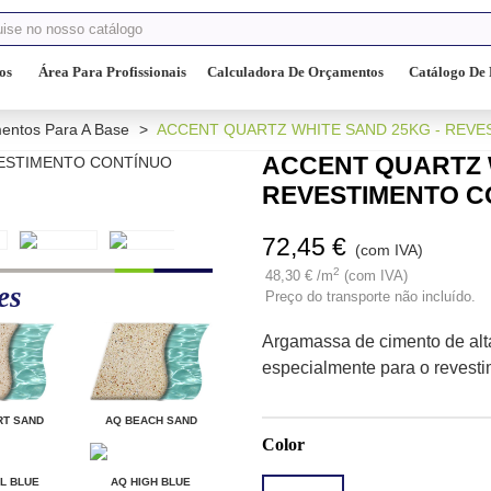
os
Área Para Profissionais
Calculadora De Orçamentos
Catálogo De 
entos Para A Base
>
ACCENT QUARTZ WHITE SAND 25KG - REVE
ACCENT QUARTZ 
REVESTIMENTO C
72,45 €
(com IVA)
2
48,30 € /m
(com IVA)
es
Preço do transporte não incluído.
Argamassa de cimento de alta
especialmente para o revesti
RT SAND
AQ BEACH SAND
Color
L BLUE
AQ HIGH BLUE
ACCENT