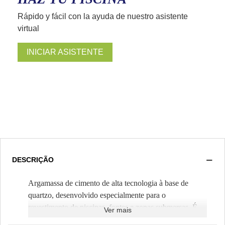
Rápido y fácil con la ayuda de nuestro asistente
virtual
INICIAR ASISTENTE
DESCRIÇÃO
Argamassa de cimento de alta tecnologia à base de
quartzo, desenvolvido especialmente para o
revestimento de piscinas, fontes e zonas submersas. É
Ver mais
aplicado como uma argamassa tradicional, misturando