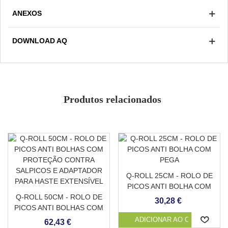
apenas água. Estende-se com palustra, com uma
ANEXOS
espessura de 1cm (
Rendimento teórico de
1,5
m²
/saco
). O acabamento é feito com alisamento à
DOWNLOAD AQ
palustra e no dia seguinte é lavado com um decapante
para expor os quartzos coloridos.
Antiderrapante grau 3
Evita acumulação de matéria orgânica
Resistente e durável
Produtos relacionados
Suave e agradável ao toque
Baixa absorção
Cor
Resistente a manchas
Adaptável a qualquer superfície
Q-ROLL 25CM - ROLO DE
PICOS ANTI BOLHA COM
Q-ROLL 50CM - ROLO DE
PEGA
30,28 €
PICOS ANTI BOLHAS COM
PROTEÇÃO CONTRA
ADICIONAR AO CARRINHO
62,43 €