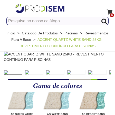
0
Início
>
Catálogo De Produtos
>
Piscinas
>
Revestimentos
Para A Base
>
ACCENT QUARTZ WHITE SAND 25KG -
REVESTIMENTO CONTÍNUO PARA PISCINAS
Gama de colores
AQ SUPER WHITE
AQ WHITE SAND
AQ DESERT SAND