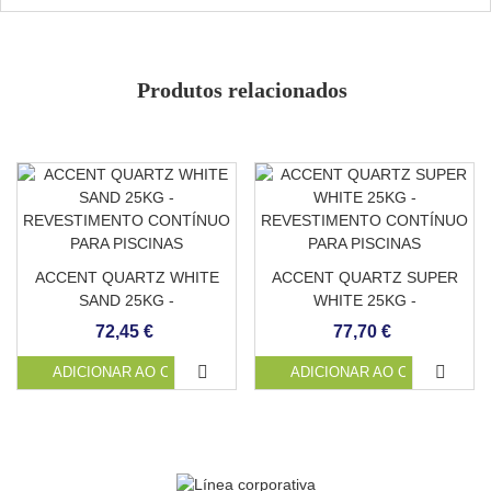
Antiderrapante grau 3
Evita acumulação de matéria orgânica
Resistente e durável
Produtos relacionados
Suave e agradável ao toque
Baixa absorção
Cor
Resistente a manchas
Adaptável a qualquer superfície
ACCENT QUARTZ WHITE
ACCENT QUARTZ SUPER
SAND 25KG -
WHITE 25KG -
REVESTIMENTO
REVESTIMENTO
72,45 €
77,70 €
CONTÍNUO PARA PISCINAS
CONTÍNUO PARA PISCINAS
ADICIONAR AO CARRINHO
ADICIONAR AO CARRINHO