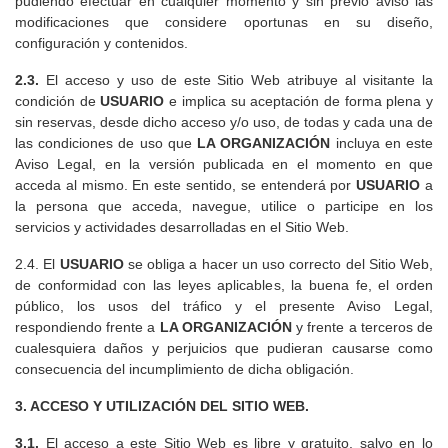
pudiendo efectuar en cualquier momento y sin previo aviso las
modificaciones que considere oportunas en su diseño,
configuración y contenidos.
2.3.
El acceso y uso de este Sitio Web atribuye al visitante la
condición de
USUARIO
e implica su aceptación de forma plena y
sin reservas, desde dicho acceso y/o uso, de todas y cada una de
las condiciones de uso que
LA ORGANIZACIÓN
incluya en este
Aviso Legal, en la versión publicada en el momento en que
acceda al mismo. En este sentido, se entenderá por
USUARIO
a
la persona que acceda, navegue, utilice o participe en los
servicios y actividades desarrolladas en el Sitio Web.
2.4. El
USUARIO
se obliga a hacer un uso correcto del Sitio Web,
de conformidad con las leyes aplicables, la buena fe, el orden
público, los usos del tráfico y el presente Aviso Legal,
respondiendo frente a
LA ORGANIZACIÓN
y frente a terceros de
cualesquiera daños y perjuicios que pudieran causarse como
consecuencia del incumplimiento de dicha obligación.
3. ACCESO Y UTILIZACIÓN DEL SITIO WEB.
3.1.
El acceso a este Sitio Web es libre y gratuito, salvo en lo