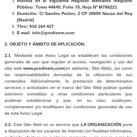
Inscrita en el siguiente Registro Mercantil /Registro
Público:
Tomo 44640, Folio 70, Hoja Nº M786221
Domicilio:
C/ Sandro Pertini, 2 CP 28695 Navas del Rey
(Madrid)
Tfno:
918 164 427
E-mail
:
info@prodisem.com
2. OBJETO Y ÁMBITO DE APLICACIÓN.
2.1
. Mediante este Aviso Legal se establecen las condiciones
generales de uso que regulan el acceso, navegación y uso del
sitio web
www.prodisem.com
(en adelante, Sitio Web), así como
las responsabilidades derivadas de la utilización de sus
contenidos. Adicionalmente, la prestación de determinados
servicios o actividades en el marco del Sitio Web podrán quedar
asimismo sometidas a otras condiciones particulares que
pudieran establecerse y que, en su caso, sustituyan,
complementen y/o modifiquen las condiciones generales de uso
de este Aviso Legal.
2.2.
Este Sitio Web es un servicio que
LA ORGANIZACIÓN
pone
a disposición de los usuarios de Internet con finalidad informativa,