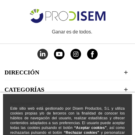
Ganar es de todos.
DIRECCIÓN
CATEGORÍAS
https://prodisem.com/
MI CUENTA
Este sitio web está gestionado por Disem Productos, S.L y utiliza
cookies propias y/o de terceros con la finalidad de conocer los
hábitos de navegación del usuario, realizar estadísticas y ofrecer
NOSOTROS
contenidos adaptados a sus preferencias. El usuario puede aceptar
todas las cookies pulsando el botón
“Aceptar cookies”
, así como
rechazarlas pulsando el botón
“Rechazar cookies”
y personalizar