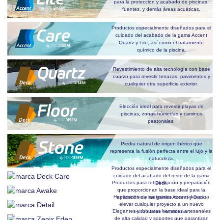
para la protección y acabado de piscinas,
fuentes, y demás áreas acuáticas.
Productos especialmente diseñados para el
cuidado del acabado de la gama Accent
Quartz y Lite, así como el tratamiento
químico de la piscina.
Revestimiento de alta tecnología con base
cuarzo para revestir terrazas, pavimentos y
cualquier otra superficie exterior.
Elección ideal para revestir playas de
piscinas, zonas húmedas y caminos
peatonales.
Piedra natural de origen ibérico que
representa la fusión perfecta entre el lujo y la
naturaleza.
Productos especialmente diseñados para el
cuidado del acabado del resto de la gama
Productos para rehabilitación y preparación
Deck.
que proporcionan la base ideal para la
Herramientas y materiales esenciales para
aplicación de las gamas Accent y Deck.
elevar cualquier proyecto a un nuevo
Elegantes y robustas hamacas artesanales
estándar de excelencia.
de alta calidad y soportes que garantizan