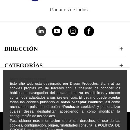
Ganar es de todos.
DIRECCIÓN
CATEGORÍAS
https://prodisem.com/
MI CUENTA
Este sitio web está gestionado por Disem Productos, S.L y utiliza
cookies propias y/o de terceros con la finalidad de conocer los
hábitos de navegación del usuario, realizar estadísticas y ofrecer
NOSOTROS
contenidos adaptados a sus preferencias. El usuario puede aceptar
todas las cookies pulsando el botón
“Aceptar cookies”
, así como
rechazarlas pulsando el botón
“Rechazar cookies”
y personalizar
cuáles desea deshabilitar, accediendo a cómo modificar la
configuración de las cookies. .
Para obtener más información sobre sus derechos, el uso de las
cookies, configuración, origen, finalidades consulta la
POLÍTICA DE
COOKIES
de nuestra página web.