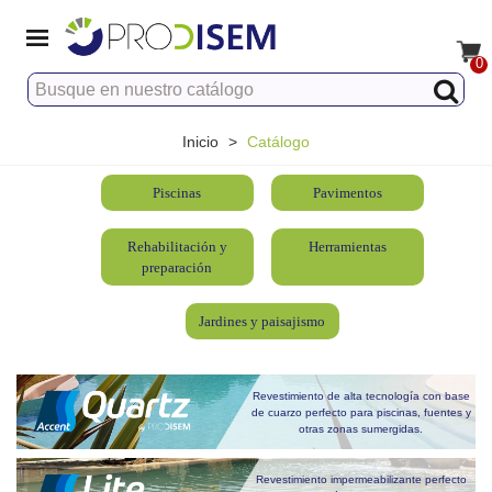
0
Inicio
>
Catálogo
Piscinas
Pavimentos
Rehabilitación y
Herramientas
preparación
Jardines y paisajismo
Revestimiento de alta tecnología con base
de cuarzo perfecto para piscinas, fuentes y
otras zonas sumergidas.
Revestimiento impermeabilizante perfecto