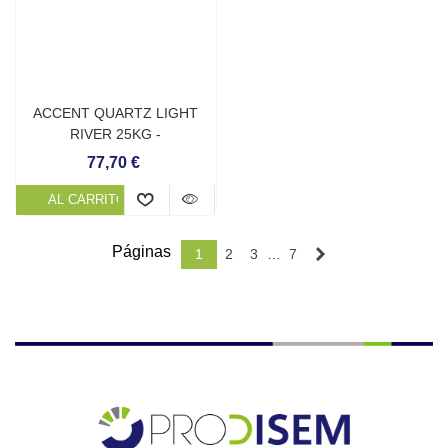
ACCENT QUARTZ LIGHT
RIVER 25KG -
REVESTIMIENTO
77,70 €
CONTINUO DE PISCINA
AL CARRITO
Páginas
Siguiente
1
2
3
…
7