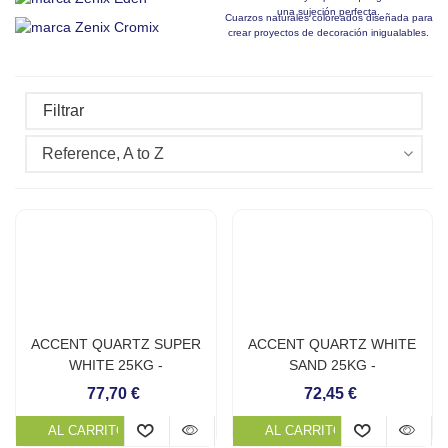
una sujeción perfecta.
Cuarzos naturales coloreados diseñada para
crear proyectos de decoración inigualables.
Filtrar
Reference, A to Z
ACCENT QUARTZ SUPER
ACCENT QUARTZ WHITE
WHITE 25KG -
SAND 25KG -
REVESTIMIENTO
REVESTIMIENTO
77,70 €
72,45 €
CONTINUO DE PISCINA
CONTINUO DE PISCINA
AL CARRITO
AL CARRITO