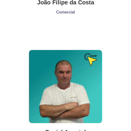
João Filipe da Costa
Comercial
Puesto de Trabajo
Jefe de Fábrica
Delegación:
SEM
Cita:
❝ El peor de todos los problemas, es no tener problemas ❞