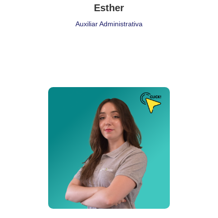
Esther
Auxiliar Administrativa
Puesto de Trabajo
Traducción Intérprete
Delegación:
Porto
Cita:
❝ Lo que se hace por amor está bien hecho ❞