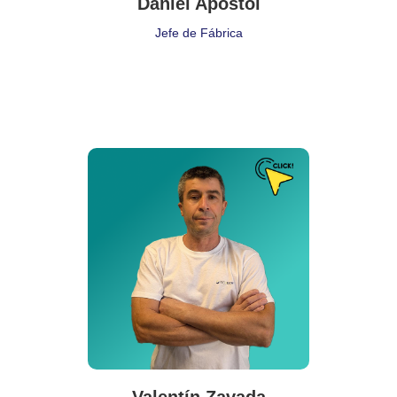
Daniel Apostol
Jefe de Fábrica
Puesto de Trabajo
Operario
Delegación:
SEM
Cita:
❝ Ser una persona 'extraordinaria' es dar siempre el extra ❞