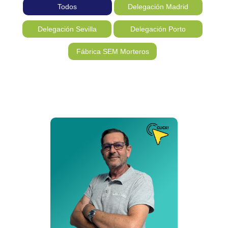
Todos
Delegación Madrid
Delegación Sevilla
Delegación Porto
Fábrica SEM Morteros
Puesto de Trabajo
Director Ejecutivo
Delegación:
Madrid
Cita:
❝ No hay segunda oportunidad para dar la primera impresión
❞