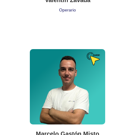
Valentín Zavada
Operario
Puesto de Trabajo
Operario
Delegación:
SEM
Cita:
❝ La paciencia es el arte de ocultar tu impaciencia ❞
Marcelo Gastón Misto