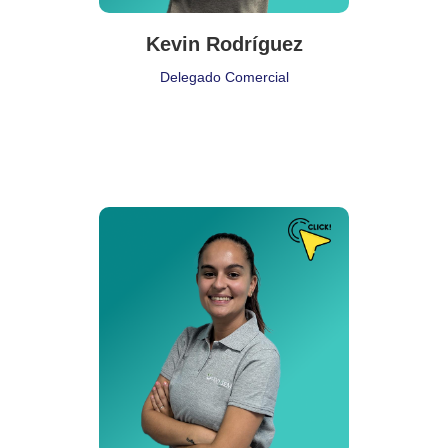
Kevin Rodríguez
Delegado Comercial
Puesto de Trabajo
Coordinadora Asesora
Delegación:
Madrid
Cita:
❝ El éxito es la suma de pequeños esfuerzos que se repiten
día tras días ❞