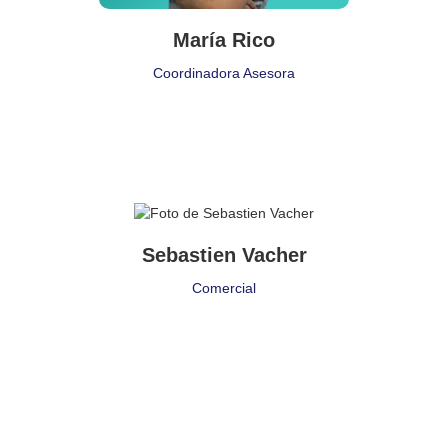
María Rico
Coordinadora Asesora
Puesto de Trabajo
Comercial
Sebastien Vacher
Delegación:
Comercial
Madrid
Cita:
❝ ❞