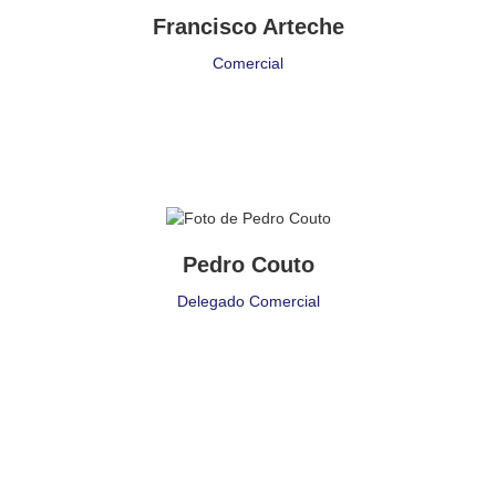
Francisco Arteche
Comercial
Puesto de Trabajo
Delegado Comercial
Pedro Couto
Delegación:
Delegado Comercial
Porto
Cita:
❝ Seas lo que seas, sé bueno ❞