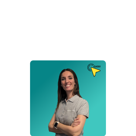
Puesto de Trabajo
Asesora
Delegación:
Sevilla
Cita:
❝ Si te ofrecen un asiento en un cohete, no preguntes qué
asiento es. Súbete ❞