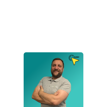
Puesto de Trabajo
Técnico Informático
Delegación:
Madrid
Cita:
❝ El ordenador nació para resolver problemas que antes no
existían ❞