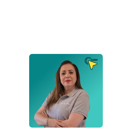
Puesto de Trabajo
Auxiliar Administrativa
Delegación:
Porto
Cita:
❝ Una meta es un sueño con una fecha límite ❞