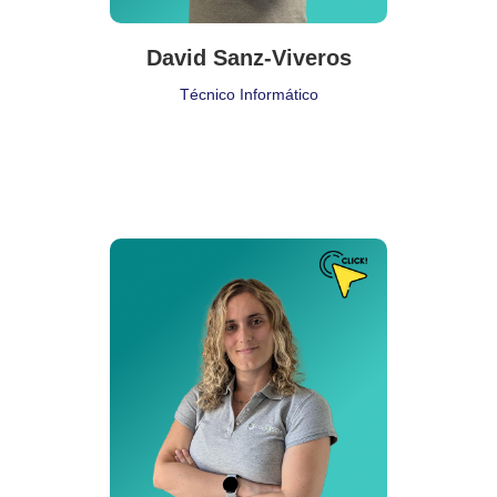
David Sanz-Viveros
Técnico Informático
Puesto de Trabajo
Directora de Marketing
Delegación:
Madrid
Cita:
❝ Cuando subestimas lo que haces, el mundo subestimará
quién eres ❞