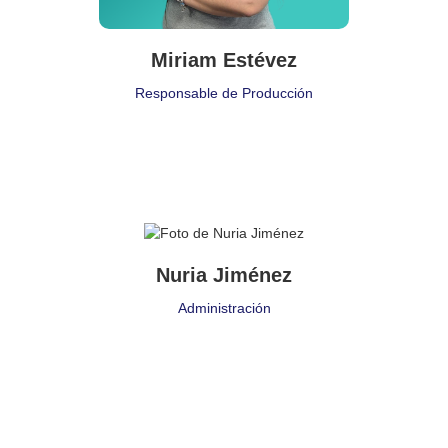
Miriam Estévez
Responsable de Producción
Puesto de Trabajo
Administración
Nuria Jiménez
Delegación:
Administración
Madrid
Cita:
❝ Todas las personas mayores fueron primero niños. (Pero
pocas lo recuerdan). ❞