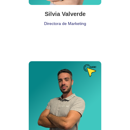
Silvia Valverde
Directora de Marketing
Puesto de Trabajo
Delegado Comercial
Delegación:
Madrid
Cita:
❝ Sin acción, las mejores intenciones del mundo no son más
que eso: intenciones ❞