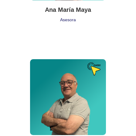
Ana María Maya
Asesora
Puesto de Trabajo
Delegado Comercial
Delegación:
Sevilla
Cita:
❝ Todos los grandes logros requieren tiempo ❞