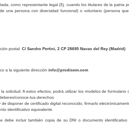
tada, como representante legal (Ej. cuando los titulares de la patria
e una persona con diversidad funcional) o voluntario (persona que
cción postal:
C/ Sandro Pertini, 2 CP 28695 Navas del Rey (Madrid)
co a la siguiente dirección
info@prodisem.com
 la solicitud. A estos efectos, podrá utilizar los modelos de formulari
-deberes/conoce-tus-derechos
de disponer de certificado digital reconocido, firmarlo electrónicament
to identificativo equivalente.
e debe incluir también copia de su DNI o documento identificativo 