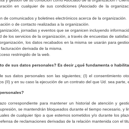
 alta y gestión de su condición como Asociado de la organización / Clien
uración en cualquier de sus condiciones (Asociado de la organizaci
ión de comunicados y boletines electrónicos acerca de la organización.
mación o de contacto realizadas a la organización.
rganización, jornadas y eventos que se organicen incluyendo información
 de los servicios de la organización, a través de encuestas de satisfac
organización, los datos recabados en la misma se usarán para gestiona
e facturación derivada de la misma.
cceso restringido de la web.
iento de sus datos personales? Es decir ¿qué fundamenta o habili
de sus datos personales son las siguientes; (I) el consentimiento o
os (II) y en su caso la ejecución de un contrato del que Ud. sea parte, e
 personales?
zo correspondiente para mantener un historial de atención y gestio
la supresión, se mantendrán bloqueados durante el tiempo necesario, y 
tuales de cualquier tipo a que estemos sometidos y/o durante los plazo
 defensa de reclamaciones derivadas de la relación mantenida con el titu