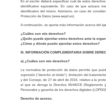
En el escrito deberá especificar cuál de estos derecho
identificativo equivalente. En caso de que actuara m
identificativo del mismo. Asimismo, en caso de conside
Protección de Datos (
www.aepd.es
).
A continuación, se aporta más información acerca del eje
¿Cuáles son mis derechos?
¿Quién puede ejercitar estos derechos ante la orga
¿Cómo y dónde puedo ejercitar estos derechos?
III. INFORMACIÓN COMPLEMENTARIA SOBRE DERE
a) ¿Cuáles son mis derechos?
La normativa de protección de datos permite que pueda e
supresión (“derecho al olvido”), limitación del tratami
y del Consejo, de 27 de abril de 2016, relativo a la prot
el que se deroga la Directiva 95/46/CE (Reglamento 
Personales y garantía de los derechos digitales (LOPDG
Derecho de acceso.