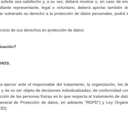
s solicita sea satisfecho y, a su vez, deberá mostrar o, en caso de e
ediante representante, legal o voluntario, deberá aportar también
rar vulnerado su derecho a la protección de datos personales, podrá
rcicio de sus derechos en protección de datos:
nización?
CHOS.
jercer ante el responsable del tratamiento, la organización, los der
ento y de no ser objeto de decisiones individualizadas, de conformidad
ección de las personas físicas en lo que respecta al tratamiento de dato
general de Protección de datos, en adelante "RGPD") y Ley Orgáni
DD):