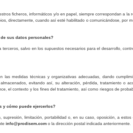
uestros ficheros, informáticos y/o en papel, siempre correspondan a la
mbios, directamente, cuando así esté habilitado o comunicándose, por 
s de sus datos personales?
erceros, salvo en los supuestos necesarios para el desarrollo, control
 las medidas técnicas y organizativas adecuadas, dando cumplimien
s almacenados, evitando así, su alteración, pérdida, tratamiento o a
cance, el contexto y los fines del tratamiento, así como riesgos de pro
s y cómo puede ejercerlos?
, supresión, limitación, portabilidad o, en su caso, oposición, a esto
ente
info@prodisem.com
o la dirección postal indicada anteriormente.