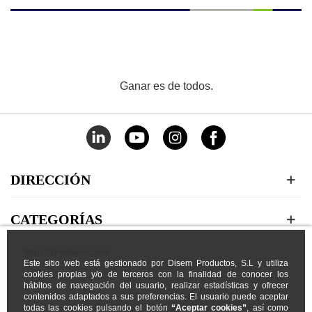
Ganar es de todos.
DIRECCIÓN
CATEGORÍAS
https://prodisem.com/
MI CUENTA
Este sitio web está gestionado por Disem Productos, S.L y utiliza
cookies propias y/o de terceros con la finalidad de conocer los
hábitos de navegación del usuario, realizar estadísticas y ofrecer
NOSOTROS
contenidos adaptados a sus preferencias. El usuario puede aceptar
todas las cookies pulsando el botón
“Aceptar cookies”
, así como