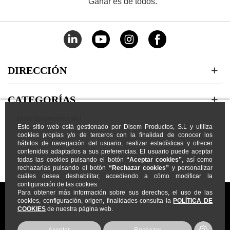
Ganar es de todos.
DIRECCIÓN
CATEGORÍAS
https://prodisem.com/
Este sitio web está gestionado por Disem Productos, S.L y utiliza
MI CUENTA
cookies propias y/o de terceros con la finalidad de conocer los
hábitos de navegación del usuario, realizar estadísticas y ofrecer
contenidos adaptados a sus preferencias. El usuario puede aceptar
NOSOTROS
todas las cookies pulsando el botón
“Aceptar cookies”
, así como
rechazarlas pulsando el botón
“Rechazar cookies”
y personalizar
cuáles desea deshabilitar, accediendo a cómo modificar la
configuración de las cookies. .
Para obtener más información sobre sus derechos, el uso de las
cookies, configuración, origen, finalidades consulta la
POLÍTICA DE
COOKIES
de nuestra página web.
Prodisem
2026
© Todos los Derechos Reservados
Aceptar
Rechazar