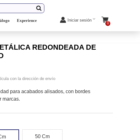
Iniciar sesión
álogo
Experience
0
 METÁLICA REDONDEADA DE
D
lcula con la dirección de envío
ilidad para acabados alisados, con bordes
r marcas.
50 Cm
 Cm