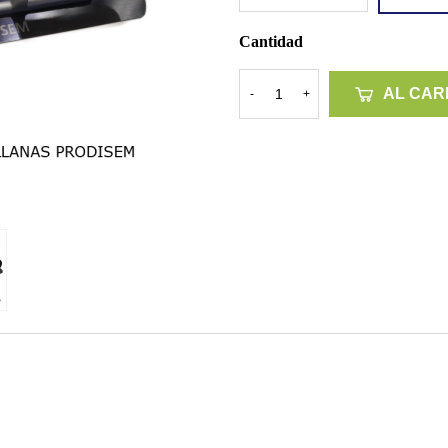
Cantidad
AL CAR
-
+