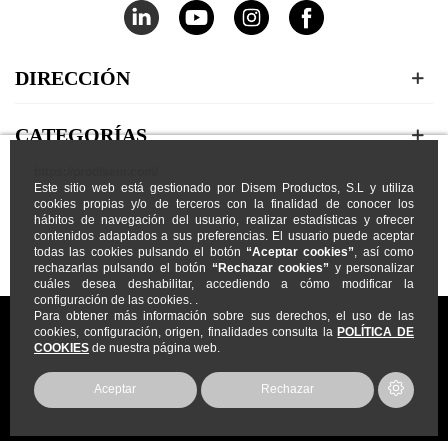
DIRECCIÓN
CATEGORÍAS
https://prodisem.com/
Este sitio web está gestionado por Disem Productos, S.L y utiliza
MI CUENTA
cookies propias y/o de terceros con la finalidad de conocer los
hábitos de navegación del usuario, realizar estadísticas y ofrecer
contenidos adaptados a sus preferencias. El usuario puede aceptar
NOSOTROS
todas las cookies pulsando el botón
“Aceptar cookies”
, así como
rechazarlas pulsando el botón
“Rechazar cookies”
y personalizar
cuáles desea deshabilitar, accediendo a cómo modificar la
configuración de las cookies. .
Para obtener más información sobre sus derechos, el uso de las
cookies, configuración, origen, finalidades consulta la
POLÍTICA DE
COOKIES
de nuestra página web.
Prodisem
2026
© Todos los Derechos Reservados
Aceptar
Rechazar