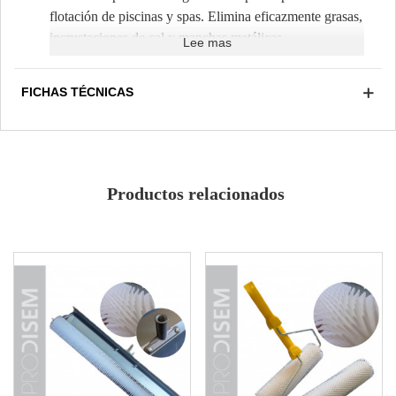
flotación de piscinas y spas. Elimina eficazmente grasas,
incrustaciones de cal y manchas metálicas.
Lee mas
Especialmente formulado para piscinas de liner y
poliéster.
FICHAS TÉCNICAS
Línea de flotación
Todo tipo de superficies
Spray con seguridad para niños
Especial manchas amarillas y negras
Productos relacionados