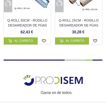
Q-ROLL 50CM - RODILLO
Q-ROLL 25CM - RODILLO
DESAIREADOR DE PÚAS
DESAIREADOR DE PÚAS
CON PROTECCIÓN
CON MANGO
62,43 €
30,28 €
ANTISALPICADURAS Y
ADAPTADOR PARA
AL CARRITO
AL CARRITO
PÉRTIGA
Ganar es de todos.