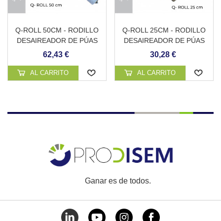
Q-ROLL 50CM - RODILLO
Q-ROLL 25CM - RODILLO
DESAIREADOR DE PÚAS
DESAIREADOR DE PÚAS
CON PROTECCIÓN
CON MANGO
62,43 €
30,28 €
ANTISALPICADURAS Y
ADAPTADOR PARA
AL CARRITO
AL CARRITO
PÉRTIGA
Ganar es de todos.