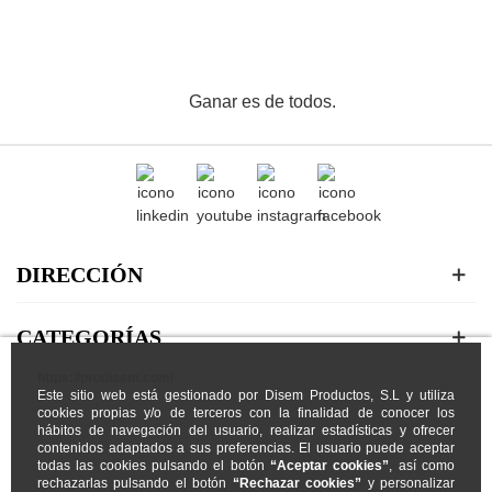
Ganar es de todos.
DIRECCIÓN
CATEGORÍAS
https://prodisem.com/
Este sitio web está gestionado por Disem Productos, S.L y utiliza
MI CUENTA
cookies propias y/o de terceros con la finalidad de conocer los
hábitos de navegación del usuario, realizar estadísticas y ofrecer
contenidos adaptados a sus preferencias. El usuario puede aceptar
NOSOTROS
todas las cookies pulsando el botón
“Aceptar cookies”
, así como
rechazarlas pulsando el botón
“Rechazar cookies”
y personalizar