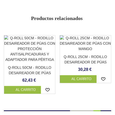
Apto para tráfico rodado
Fácilmente aplicable
Duradero y resistente
Productos relacionados
Resistente a la abrasión
Fácil limpieza y mantenimiento
Antideslizante
Baja absorción de temperatura
Evita la acumulación de materia orgánica
Q-ROLL 25CM - RODILLO
DESAIREADOR DE PÚAS
Q-ROLL 50CM - RODILLO
CON MANGO
30,28 €
DESAIREADOR DE PÚAS
CON PROTECCIÓN
AL CARRITO
62,43 €
ANTISALPICADURAS Y
ADAPTADOR PARA
AL CARRITO
PÉRTIGA