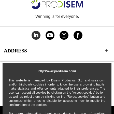
Winning is for everyone.
ADDRESS
CATEGORIES
http://www.prodisem.com/
MY ACCOUNT
This website is managed by Disem Productos, S.L, and uses own
and/or third-party cookies in order to know the user's browsing habits,
make statistics and offer contents adapted to their preferences. The
user can accept all cookies by clicking on the "Accept cookies" button,
ABOUT US
as well as reject them by clicking on the "Reject cookies" button and
customize which ones to disable by accessing how to modify the
configuration of the cookies.
For more information about your rights, the use of cookies,