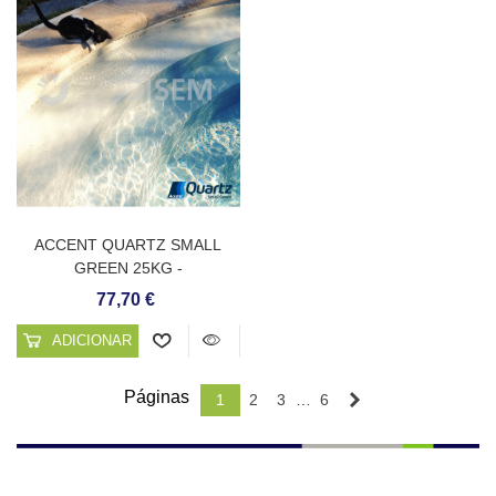
ACCENT QUARTZ SMALL
GREEN 25KG -
REVESTIMENTO CONTÍNUO
77,70 €
PARA PISCINAS
ADICIONAR AO CARRINHO
Páginas
Próximo
1
2
3
…
6