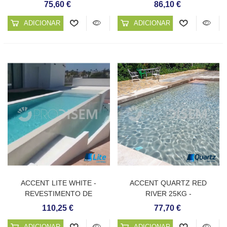
CONTÍNUOS DE QUARTZO
REABILITAÇÕES
75,60 €
86,10 €
ADICIONAR AO CARRINHO
ADICIONAR AO CARRINHO
ACCENT LITE WHITE -
ACCENT QUARTZ RED
REVESTIMENTO DE
RIVER 25KG -
QUARTZO MICRONIZADO
REVESTIMENTO CONTÍNUO
110,25 €
77,70 €
PARA PISCINAS
ADICIONAR AO CARRINHO
ADICIONAR AO CARRINHO