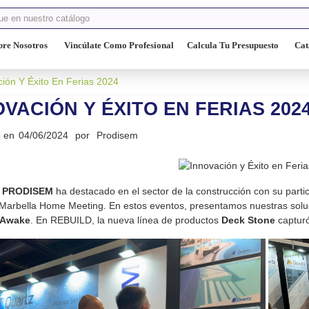
bre Nosotros
Vincúlate Como Profesional
Calcula Tu Presupuesto
Cat
ción Y Éxito En Ferias 2024
OVACIÓN Y ÉXITO EN FERIAS 202
o en
04/06/2024
por
Prodisem
,
PRODISEM
ha destacado en el sector de la construcción con su part
Marbella Home Meeting. En estos eventos, presentamos nuestras solu
Awake
. En REBUILD, la nueva línea de productos
Deck Stone
capturó