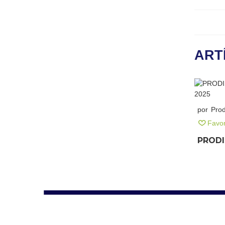
ART
por
Pro
Favor
PRODI
REBUI