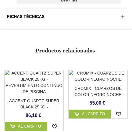
Lee mas
Resistente a la intemperie
Resiste rayos UV
Altura ajustable
FICHAS TÉCNICAS
Productos relacionados
CROMIX - CUARZOS DE
COLOR NEGRO NOCHE
ACCENT QUARTZ SUPER
55,00 €
BLACK 25KG -
REVESTIMIENTO
AL CARRITO
86,10 €
CONTINUO DE PISCINA
AL CARRITO