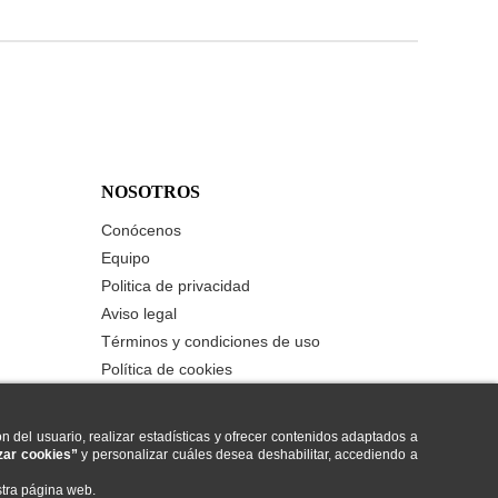
NOSOTROS
Conócenos
Equipo
Politica de privacidad
Aviso legal
Términos y condiciones de uso
Política de cookies
Contáctanos
n del usuario, realizar estadísticas y ofrecer contenidos adaptados a
ar cookies”
y personalizar cuáles desea deshabilitar, accediendo a
tra página web.