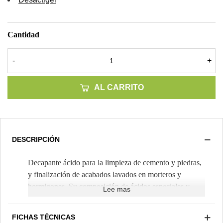
Cantidad
-
+
AL CARRITO
DESCRIPCIÓN
Decapante ácido para la limpieza de cemento y piedras,
y finalización de acabados lavados en morteros y
hormigones. Su composición de ácidos especiales y
Lee mas
aditivos tensoactivos permite una utilización con menos
contaminación por vapores y menor descuelgue en
FICHAS TÉCNICAS
paramentos verticales. (Rendimiento teórico 6m²/bote